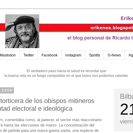
Mastodon
Twitter
Facebook
instagram
Spotify
G-News
Ag
El verdadero paso hacia la salud es recordar que
la buena vida es un fuego compartido en el que todos nos podemos calentar.
e 2008
Bil
 torticera de los obispos mitineros
2
tad electoral e ideológica
com, comentába como, al parecer, el sector más reaccionario
vier
drá hasta las elecciones de marzo. La concentración del
o de partida para una nueva guerra santa, una especie de