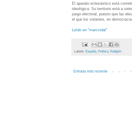
El aparato eclesiástico está comet
ideológica. Su territorio está a sie
juego electoral, puesto que las ele
el que los votantes, en democracia
Leído en "marcvidal"
Labels:
España
,
Política
,
Religión
Entrada más reciente