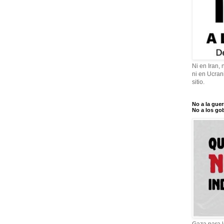
Ni en Iran,
ni en Ucrani
sitio.
No a la guer
No a los gob