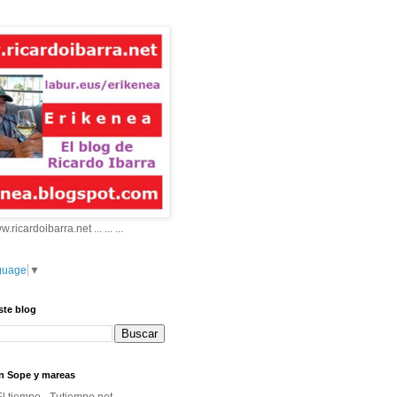
 www.ricardoibarra.net ... ... ...
guage
▼
ste blog
n Sope y mareas