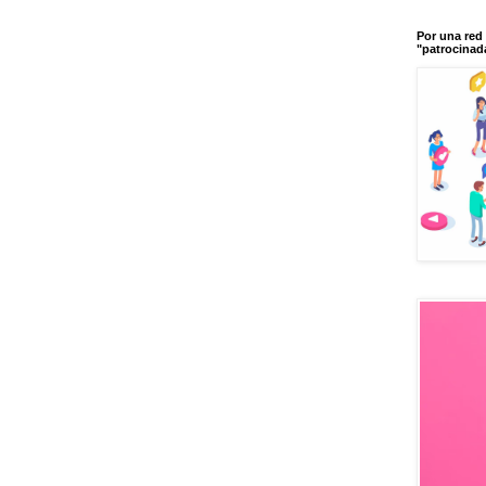
Por una red 
"patrocinad