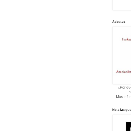
Adostuz
¿Por qué
n
Más info
No a las gue