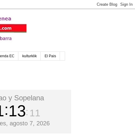
enda EC
kulturklik
El Pais
bao y Sopelana
1
13
12
nes, agosto 7, 2026