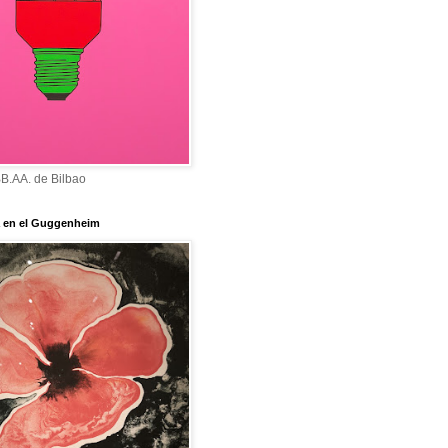
B.AA. de Bilbao
 en el Guggenheim