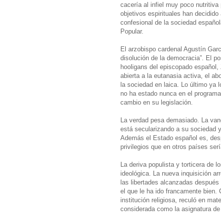
cacería al infiel muy poco nutritiv
objetivos espirituales han decidid
confesional de la sociedad español
Popular.
El arzobispo cardenal Agustín Garc
disolución de la democracia”. El po
hooligans del episcopado español, 
abierta a la eutanasia activa, el ab
la sociedad en laica. Lo último ya 
no ha estado nunca en el programa 
cambio en su legislación.
La verdad pesa demasiado. La van
está secularizando a su sociedad 
Además el Estado español es, despu
privilegios que en otros países ser
La deriva populista y torticera de 
ideológica. La nueva inquisición ar
las libertades alcanzadas después 
el que le ha ido francamente bien.
institución religiosa, reculó en ma
considerada como la asignatura de 