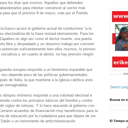
a para los días que vivimos. Aquellos que defienden
o abandonarlos para intentar convencer al sector más
a para que el próximo 9 de marzo, vote por el Partido
ía-Gasco acusó el gobierno actual de conducirnos “a la
so electoralista de la frase restará eternamente. Para los
Zapatero es algo así como el doctor muerte, una puerta
orto libre y despiadado y un obsesivo trabajo por convertir
lo potencian suficientemente bien ellos mismos, lo primero
socialista y, en cuanto al aborto, no hay previsto ningún
guardia europea responde a un fenómeno imparable que
... ... ... ...
y eso depende poco de las políticas gubernamentales.
és de Italia, la que mantiene a la Iglesia católica unos
ían inimaginables.
Select Lan
los obispos mitineros responde a una voluntad electoral e
Buscar en e
remete contra los principios básicos del hombre y contra
de siglos de torturas. Y lo hace atacando al gobierno con
 Cerraron acuerdos de financiación muy beneficiosos para la
teria de educación por la ciudadanía para que dejase de ser
Satán o un instrumento de anticristianización.
El Tiempo e